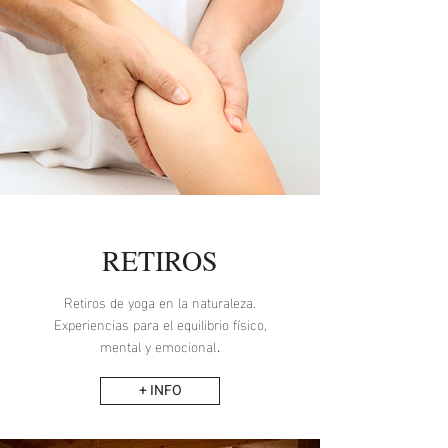
FORMACIONES Y
RETIROS
CURSOS
Retiros de yoga en la naturaleza.
Experiencias para el equilibrio físico,
Especializados en salud natural y yoga con
mental y emocional
.
nuestras formaciones acreditadas.
+ INFO
+ INFO